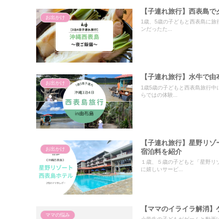
【子連れ旅行】西表島で
お出かけ
1歳、5歳の子どもと西表島に旅
ンだったた...
【子連れ旅行】水牛で由
お出かけ
1歳5歳の子どもと西表島旅行
らではの体験...
【子連れ旅行】星野リゾ
お出かけ
宿泊料を紹介
１歳、５歳の子どもと「星野リ
に嬉しいサービ...
【ママのイライラ解消】
ママの悩み
小学生の子どもがゲームと動画