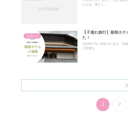
だよね。親とし...
【子連れ旅行】箱根ホテ
お出かけ
た！
2024年7月に神奈川にある「
た部屋な...
1
2