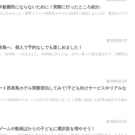
夕飯難民にならないために！実際に行ったところ紹介♩
行に行きました！星野リゾート西表島ホテルに3泊4日で宿泊しましたが、素泊まりプラ
2025.02.17
布島へ♩個人で予約なしでも楽しめました！
中に「由布島」へ行きました。由布島に行くには、水牛に乗って海を渡るので、ザ離島な
2025.02.10
ート西表島ホテル実際宿泊してみて!子ども向けサービスやリアルな
ゾート西表島ホテル」に３泊４日で宿泊しました！実際に宿泊した部屋の紹介や子連れ
2025.01.31
ゲームや動画ばかりの子どもに選択肢を増やそう！
ばかり。。。目を離すとすぐゲームをしてたり、動画をみてたり子育て中は、あるある