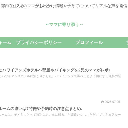
都内在住2児のママがお出かけ情報や子育てについてリアルな声を発信
～ママに寄り添う～
ォーム
プライバシーポリシー
プロフィール
たハワイアンズホテルへ部屋やバイキングを2児のママがレポ♩
あるハワイアンズホテルに泊まりました。ハワイアンズで調べるとよく目にする無料の送
2025.07.25
ルームの違いは?特徴や予約時の注意点まとめ♩
ルームは、子どもにとって特別な思い出に残ること間違いなし♩ただ、プリキュアルー