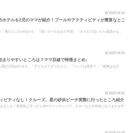
2025.04.24
めホテルを2児のママが紹介！プールやアクティビティが豊富なとこ
と「海だとこわがるかも」「深いプールはまだ不安」「ホテルで泣いたら迷惑かも」
2025.04.04
泊まりやすいところは？ママ目線で特徴まとめ♩
ル選びが悩みのタネ。「子どもがぐずったら？」「ベッドは安全？」「食事は大丈
2025.04.01
ティビティなし！クルーズ、星の砂浜ビーチ実際に行ったところ紹介
いきました！西表島と言ったら滝やトレッキンング、カヌーなどが有名になりますが子
2025.03.28