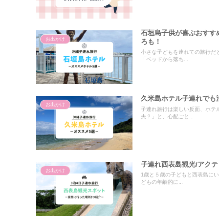
石垣島子供が喜ぶおすす
お出かけ
ろも！
小さな子どもを連れての旅行だ
「ベッドから落ち...
久米島ホテル子連れでも
お出かけ
子連れ旅行は楽しい反面、ホテ
夫？」と、心配ごと...
子連れ西表島観光/アク
お出かけ
1歳と５歳の子どもと西表島に
どもの年齢的に...