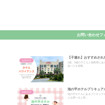
お問い合わせフ
【子連れ】おすすめされ
お出かけ
2歳、6歳の子どもと福島県に
迎バスを実際...
池の平ホテルプリキュア
お出かけ
池の平ホテルにあるプリキュア
ムを調べると部...