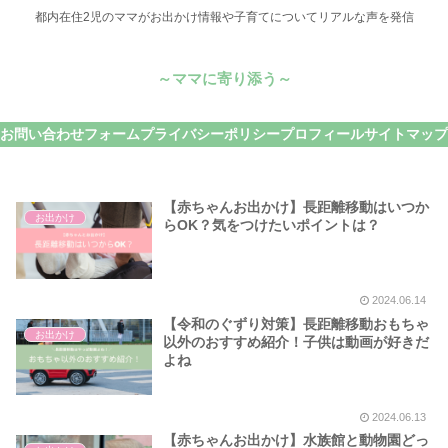
都内在住2児のママがお出かけ情報や子育てについてリアルな声を発信
～ママに寄り添う～
お問い合わせフォーム
プライバシーポリシー
プロフィール
サイトマップ
【赤ちゃんお出かけ】長距離移動はいつか
お出かけ
らOK？気をつけたいポイントは？
2024.06.14
【令和のぐずり対策】長距離移動おもちゃ
お出かけ
以外のおすすめ紹介！子供は動画が好きだ
よね
2024.06.13
【赤ちゃんお出かけ】水族館と動物園どっ