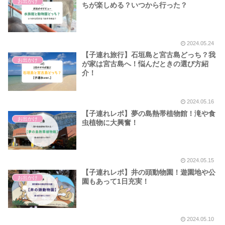
お出かけ
ちが楽しめる？いつから行った？
2024.05.24
【子連れ旅行】石垣島と宮古島どっち？我
お出かけ
が家は宮古島へ！悩んだときの選び方紹
介！
2024.05.16
【子連れレポ】夢の島熱帯植物館！滝や食
お出かけ
虫植物に大興奮！
2024.05.15
【子連れレポ】井の頭動物園！遊園地や公
お出かけ
園もあって1日充実！
2024.05.10