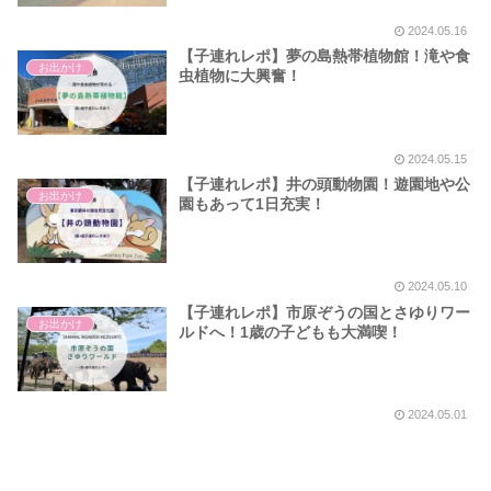
2024.05.16
【子連れレポ】夢の島熱帯植物館！滝や食
お出かけ
虫植物に大興奮！
2024.05.15
【子連れレポ】井の頭動物園！遊園地や公
お出かけ
園もあって1日充実！
2024.05.10
【子連れレポ】市原ぞうの国とさゆりワー
お出かけ
ルドへ！1歳の子どもも大満喫！
2024.05.01