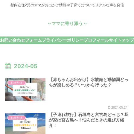
都内在住2児のママがお出かけ情報や子育てについてリアルな声を発信
～ママに寄り添う～
お問い合わせフォーム
プライバシーポリシー
プロフィール
サイトマップ
2024-05
【赤ちゃんお出かけ】水族館と動物園どっ
お出かけ
ちが楽しめる？いつから行った？
2024.05.24
【子連れ旅行】石垣島と宮古島どっち？我
お出かけ
が家は宮古島へ！悩んだときの選び方紹
介！