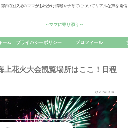
都内在住2児のママがお出かけ情報や子育てについてリアルな声を発信
～ママに寄り添う～
ォーム
プライバシーポリシー
プロフィール
海海上花火大会観覧場所はここ！日程
2024.03.04