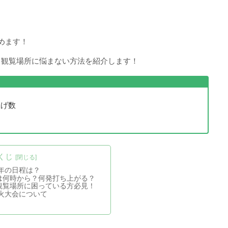
めます！
、観覧場所に悩まない方法を紹介します！
上げ数
くじ
4年の日程は？
は何時から？何発打ち上がる？
観覧場所に困っている方必見！
火大会について