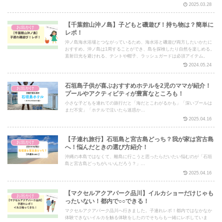
2025.03.28
【千葉館山沖ノ島】子どもと磯遊び！持ち物は？簡単に
お出かけ
レポ！
沖ノ島海水浴場とつながっているため、海水浴と磯遊び両方したいかたに
おすすめ。沖ノ島は1周することができ、島を探検したり自然を楽しめる。
直射日光を避けれる、テントや帽子、ラッシュガードは必須アイテム。
2024.05.24
石垣島子供が喜ぶおすすめホテルを2児のママが紹介！
お出かけ
プールやアクティビティが豊富なところも！
小さな子どもを連れての旅行だと「海だとこわがるかも」「深いプールは
まだ不安」「ホテルで泣いたら迷惑か...
2025.04.16
【子連れ旅行】石垣島と宮古島どっち？我が家は宮古島
お出かけ
へ！悩んだときの選び方紹介！
沖縄の本島ではなくて、離島に行こうと思ったらだいたい悩むのが「石垣
島と宮古島どっちがいいんだろう？」...
2025.04.16
【マクセルアクアパーク品川】イルカショーだけじゃも
お出かけ
ったいない！都内で○○できる！
マクセルアクアパーク品川へ行きました。子連れレポ！都内ではなかなか
体験できないイルカを触る体験をしたのでそちらも一緒にレポしていま