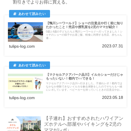
割引きでよりお得に買える。
【鴨川シーワールド】ショーの注意点や行く前に知り
たかったこと！売店や授乳室を2児のママが紹介！
0歳と4歳の子どもたちと鴨川シーワールドへ行ってきました！シ
ャチのショーの様子やお昼ご飯、軽食に利用する売店、赤ちゃん
連...
2023.07.31
tulips-log.com
【マクセルアクアパーク品川】イルカショーだけじゃ
もったいない！都内で○○できる！
マクセルアクアパーク品川へ行きました。子連れレポ！都内では
なかなか体験できないイルカを触る体験をしたのでそちらも一緒
にレポしています。ベビーカーを持っていくときの注意点やおす
すめのランチ場所もご紹介します！
2023.05.18
tulips-log.com
【子連れ】おすすめされたハワイアン
ズホテルへ部屋やバイキングを2児の
ママがレポ♩