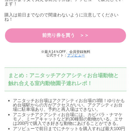
ます！
購入は前日までなので間違わないように注意してください
ね！
前売り券を買う ＞＞
※最大14％OFF、会員登録無料
公式サイト：
アソビュー
まとめ：アニタッチアクアシティお台場動物と
触れ合える室内動物園子連れレポ！
アニタッチお台場はアクアシティお台場の3階！ゆりかも
め台場駅からの方がアクセスがいい。アクアシティお台
場に駐車場あり。予約と再入場はできない。
アニタッチアクアシティお台場には、カピバラ・ナマケ
モノ、ミーアキャットなど約30種類の動物がいる。エサ
は200円で購入でき好きな動物にあげることができる。
アソビューで前日までにチケットを購入すれば最大100円