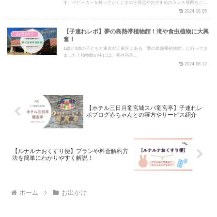
す。ベビーカーを持っていくときの注意点やおすすめのランチ場所もご紹
介します！
2024.08.05
【子連れレポ】夢の島熱帯植物館！滝や食虫植物に大興
お出かけ
奮！
1歳と4歳の子どもと東京都江東区にある「夢の島熱帯植物館」に行ってき
ました！植物館の中には、滝や熱帯...
2024.06.12
【ホテル三日月竜宮城スパ竜宮亭】子連れレ
ポブログ赤ちゃんとの寝方やサービス紹介
【ルナルナおくすり便】プランや料金解約方
法を簡単にわかりやすく解説！
ホーム
お出かけ