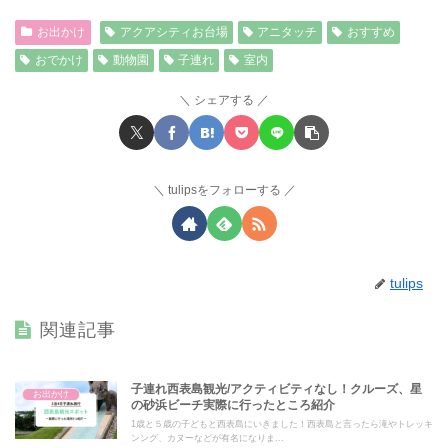
お出かけ
アクアシティお台場
アニタッチ
おすすめ
おでかけ
動物園
子連れ
室内
シェアする
tulipsをフォローする
tulips
関連記事
子連れ西表島観光/アクティビティなし！クルーズ、星
お出かけ
の砂浜ビーチ実際に行ったところ紹介
1歳と５歳の子どもと西表島にいきました！西表島と言ったら滝やトレッキ
ンング、カヌーなどが有名になりま...