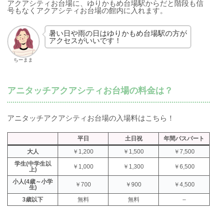
アクアシティお台場に、ゆりかもめ台場駅からだと階段も信
号もなくアクアシティお台場の館内に入れます。
暑い日や雨の日はゆりかもめ台場駅の方が
アクセスがいいです！
ちーまま
アニタッチアクアシティお台場の料金は？
アニタッチアクアシティお台場の入場料はこちら！
平日
土日祝
年間パスパート
大人
￥1,200
￥1,500
￥7,500
学生(中学生以
￥1,000
￥1,300
￥6,500
上)
小人(4歳～小学
￥700
￥900
￥4,500
生)
3歳以下
無料
無料
–