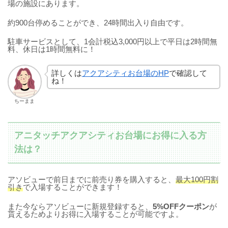
場の施設にあります。
約900台停めることができ、24時間出入り自由です。
駐車サービスとして、1会計税込3,000円以上で平日は2時間無
料、休日は1時間無料に！
詳しくは
アクアシティお台場のHP
で確認して
ね！
ちーまま
アニタッチアクアシティお台場にお得に入る方
法は？
アソビューで前日までに前売り券を購入すると、
最大100円割
引き
で入場することができます！
また今ならアソビューに新規登録すると、
5%OFFクーポン
が
貰えるためよりお得に入場することが可能ですよ。